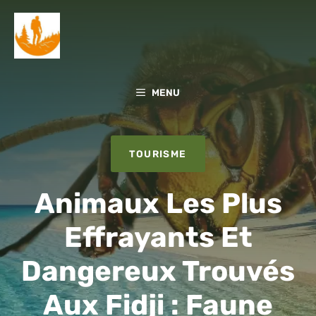
Aller
au
contenu
MENU
TOURISME
Animaux Les Plus
Effrayants Et
Dangereux Trouvés
Aux Fidji : Faune