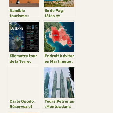
Namibie
Ile de Pag :
tourisme :
fêtes et
road‑trip
fromages en
désert et
Croatie
safaris
Kilometre tour
Endroit à éviter
de la Terre :
en Martinique :
chiffre exact et
zones à
fun facts
contourner
Carte Opodo :
Tours Petronas
Réservez et
: Montez dans
voyagez
les tours