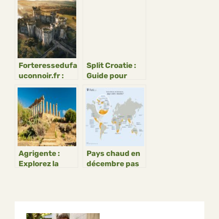
sereinement
emblématiques
de Kuala
Lumpur
Forteressedufa
Split Croatie :
uconnoir.fr :
Guide pour
Explorez le
explorer la
patrimoine
perle de
médiéval
Dalmatie
Agrigente :
Pays chaud en
Explorez la
décembre pas
vallée des
cher : Vacances
temples
au soleil pour
Noël