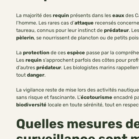
La majorité des
requin
présents dans les
eaux
des C
l’homme. Les rares cas d’
attaque
recensés concernen
taureau, connus pour leur instinct de
prédateur
. Le
pèlerin
, se nourrissent de plancton ou de petits poi
La
protection
de ces
espèce
passe par la compréhe
Les
requin
s’approchent parfois des côtes pour prof
d’autres
prédateur
. Les biologistes marins rappellen
tout
danger
.
La vigilance reste de mise lors des activités nautiques
sans risque et fascinante. L’
écotourisme
encadré par
biodiversité
locale en toute sérénité, tout en respect
Quelles mesures de
surveillance sont 