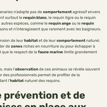
anaries n’adopte pas de
comportement
agressif envers
t surtout le
requin blanc
, le requin tigre ou le requin
s autres espèces, comme le
requin ange
ou le
requin
ssons et n’interagissent que rarement avec les baigneurs.
nsion de leur
habitat
et de leur
comportement
naturel.
iter de
zones
riches en nourriture ou pour échapper à
t que le respect de la
faune marine
limite grandement
, mais l’
observation
de ces animaux se révèle souvent
 des professionnels permet de profiter de la
ant l’
habitat
naturel des requins.
 prévention et de
mises en place aux