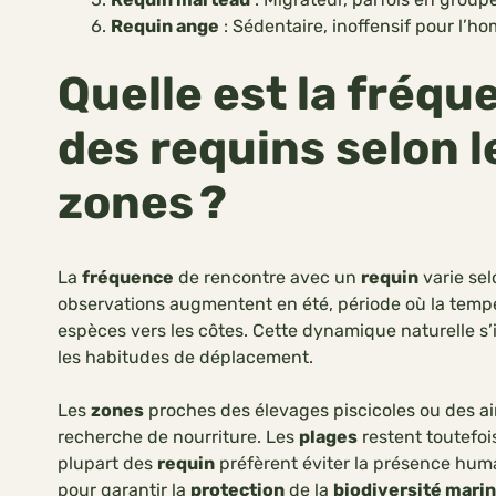
Requin ange
: Sédentaire, inoffensif pour l’h
Quelle est la fréq
des requins selon l
zones ?
La
fréquence
de rencontre avec un
requin
varie sel
observations augmentent en été, période où la temp
espèces vers les côtes. Cette dynamique naturelle s’
les habitudes de déplacement.
Les
zones
proches des élevages piscicoles ou des a
recherche de nourriture. Les
plages
restent toutefoi
plupart des
requin
préfèrent éviter la présence huma
pour garantir la
protection
de la
biodiversité mari