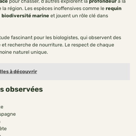
ace
pour chasser, d’autres explorent la
profondeur
à la
 la région. Les espèces inoffensives comme le
requin
a
biodiversité marine
et jouent un rôle clé dans
tude fascinant pour les biologistes, qui observent des
e et recherche de nourriture. Le respect de chaque
moine naturel unique.
les à découvrir
ns observées
ge
Espagne
n
ète
e