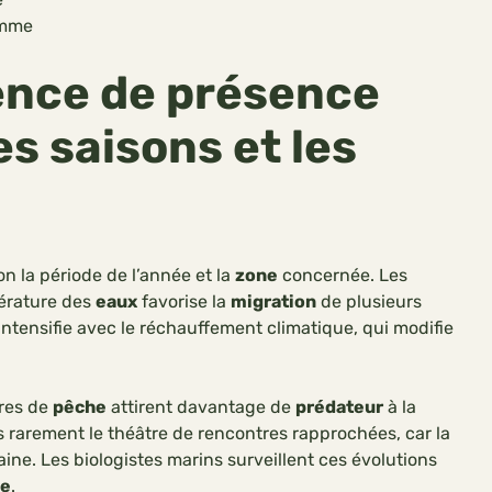
omme
uence de présence
es saisons et les
on la période de l’année et la
zone
concernée. Les
érature des
eaux
favorise la
migration
de plusieurs
intensifie avec le réchauffement climatique, qui modifie
ires de
pêche
attirent davantage de
prédateur
à la
s rarement le théâtre de rencontres rapprochées, car la
ine. Les biologistes marins surveillent ces évolutions
ne
.