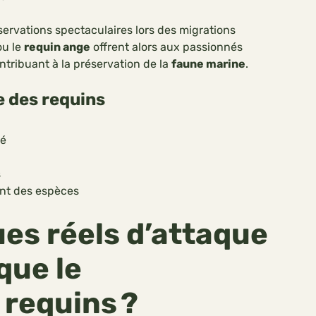
servations spectaculaires lors des migrations
u le
requin ange
offrent alors aux passionnés
tribuant à la préservation de la
faune marine
.
e des requins
té
s
nt des espèces
ues réels d’attaque
que le
requins ?