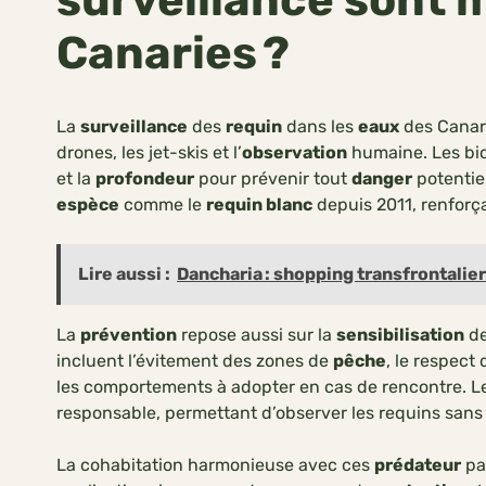
Canaries ?
La
surveillance
des
requin
dans les
eaux
des Canar
drones, les jet-skis et l’
observation
humaine. Les biol
et la
profondeur
pour prévenir tout
danger
potentie
espèce
comme le
requin blanc
depuis 2011, renforç
Lire aussi :
Dancharia : shopping transfrontalie
La
prévention
repose aussi sur la
sensibilisation
de
incluent l’évitement des zones de
pêche
, le respect
les comportements à adopter en cas de rencontre. Le
responsable, permettant d’observer les requins sans
La cohabitation harmonieuse avec ces
prédateur
pa