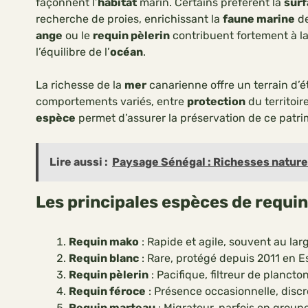
façonnent l’
habitat
marin. Certains préfèrent la
surf
recherche de proies, enrichissant la
faune marine
de
ange
ou le
requin pèlerin
contribuent fortement à l
l’équilibre de l’
océan
.
La richesse de la
mer
canarienne offre un terrain d’é
comportements variés, entre
protection
du territoir
espèce
permet d’assurer la préservation de ce patri
Lire aussi :
Paysage Sénégal : Richesses naturel
Les principales espèces de requi
Requin mako
: Rapide et agile, souvent au lar
Requin blanc
: Rare, protégé depuis 2011 en 
Requin pèlerin
: Pacifique, filtreur de plancto
Requin féroce
: Présence occasionnelle, discr
Requin marteau
: Migrateur, parfois en group