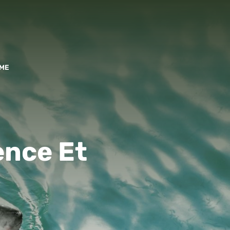
ME
ence Et